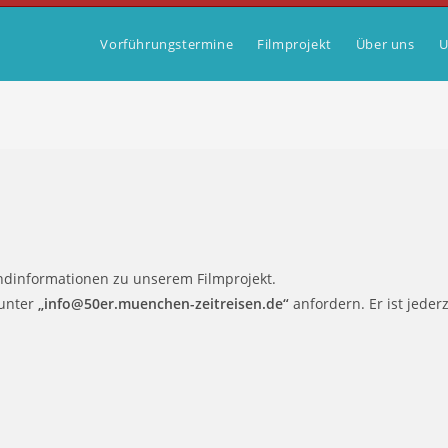
Vorführungstermine
Filmprojekt
Über uns
U
undinformationen zu unserem Filmprojekt.
 unter
„info@50er.muenchen-zeitreisen.de“
anfordern. Er ist jeder