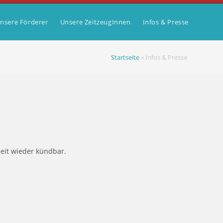
nsere Förderer
Unsere ZeitzeugInnen
Infos & Presse
Startseite
»
Infos & Presse
zeit wieder kündbar.