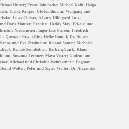
chael Hutter; Franz Jakubsche; Michael Kalb; Helga
bisch; Ulrike Krüger; Ute Kuhlmann; Wolfgang und
istian Lutz; Christoph Lutz; Hildegard Lutz;
 und Doris Maurer; Frank u. Heddy May; Eckard und
istine Niedermeier; Inger-Lise Nielsen; Friedrich
lie Quenzel; Erwin Ries; Heike Romiti; Dr. Rupert
p Sanne und Eva Zizelmann; Roland Sauter; Michaela
kopf; Renate Sonnleitner; Barbara Stark; Klaus
nsöld und Susanna Lechner; Maya Vester; Gudrun und
Weber; Michael und Christine Weinbrenner; Dagmar
ernd Wolter; Peter und Sigrid Wolter; Dr. Alexander