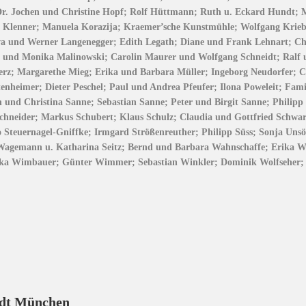
 Jochen und Christine Hopf; Rolf Hüttmann; Ruth u. Eckard Hundt; Mi
ch Klenner; Manuela Korazija; Kraemer’sche Kunstmühle; Wolfgang Krie
a und Werner Langenegger; Edith Legath; Diane und Frank Lehnart; Chr
z und Monika Malinowski; Carolin Maurer und Wolfgang Schneidt; Ralf
erz; Margarethe Mieg; Erika und Barbara Müller; Ingeborg Neudorfer; Chr
enheimer; Dieter Peschel; Paul und Andrea Pfeufer; Ilona Poweleit; Fami
h und Christina Sanne; Sebastian Sanne; Peter und Birgit Sanne; Philip
neider; Markus Schubert; Klaus Schulz; Claudia und Gottfried Schwarz
no Steuernagel-Gniffke; Irmgard Strößenreuther; Philipp Süss; Sonja U
t Wagemann u. Katharina Seitz; Bernd und Barbara Wahnschaffe; Erika 
ika Wimbauer; Günter Wimmer; Sebastian Winkler; Dominik Wolfseher; B
adt München