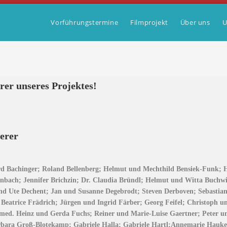
Vorführungstermine
Filmprojekt
Über uns
U
rer unseres Projektes!
erer
ard Bachinger; Roland Bellenberg; Helmut und Mechthild Bensiek-Funk; H
enbach; Jennifer Brichzin; Dr. Claudia Bründl; Helmut und Witta Buchwi
d Ute Dechent; Jan und Susanne Degebrodt; Steven Derboven; Sebastian
Beatrice Frädrich; Jürgen und Ingrid Färber; Georg Feifel; Christoph und
r.med. Heinz und Gerda Fuchs; Reiner und Marie-Luise Gaertner; Peter u
rbara Groß-Blotekamp; Gabriele Halla; Gabriele Hartl;Annemarie Hauk