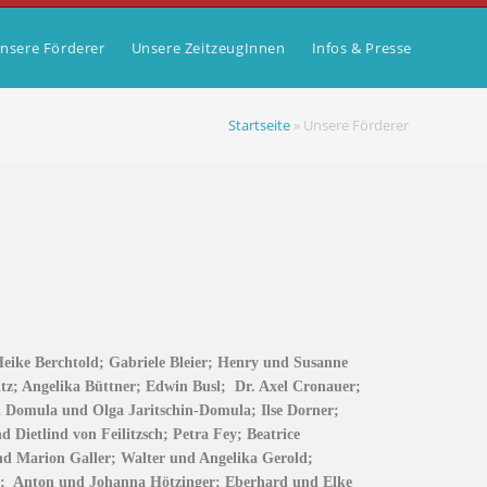
nsere Förderer
Unsere ZeitzeugInnen
Infos & Presse
Startseite
»
Unsere Förderer
eike Berchtold; Gabriele Bleier; Henry und Susanne
tz; Angelika Büttner; Edwin Busl; Dr. Axel Cronauer;
 Domula und Olga Jaritschin-Domula; Ilse Dorner;
 Dietlind von Feilitzsch; Petra Fey; Beatrice
nd Marion Galler; Walter und Angelika Gerold;
e; Anton und Johanna Hötzinger; Eberhard und Elke