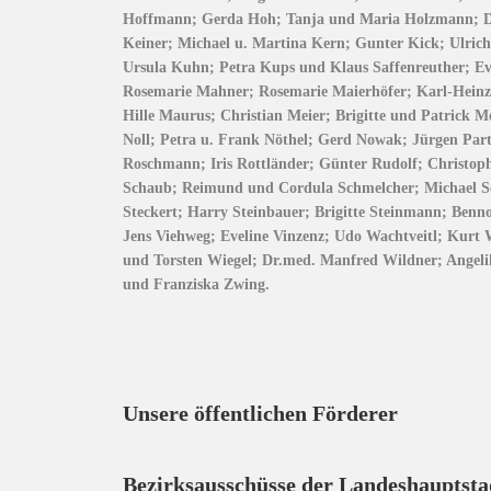
Hoffmann; Gerda Hoh; Tanja und Maria Holzmann; Dr.
Keiner; Michael u. Martina Kern; Gunter Kick; Ulri
Ursula Kuhn; Petra Kups und Klaus Saffenreuther; Ev
Rosemarie Mahner; Rosemarie Maierhöfer; Karl-Hein
Hille Maurus; Christian Meier; Brigitte und Patrick M
Noll; Petra u. Frank Nöthel; Gerd Nowak; Jürgen Part
Roschmann; Iris Rottländer; Günter Rudolf; Christop
Schaub; Reimund und Cordula Schmelcher; Michael Sch
Steckert; Harry Steinbauer; Brigitte Steinmann; Ben
Jens Viehweg; Eveline Vinzenz; Udo Wachtveitl; Kur
und Torsten Wiegel; Dr.med. Manfred Wildner; Angel
und Franziska Zwing.
Unsere öffentlichen Förderer
Bezirksausschüsse der Landeshauptst