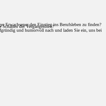
ger Erwachsener den Einstieg ins Berufsleben zu finden?
e Schatten der Vergangenheit?
gründig und humorvoll nach und laden Sie ein, uns bei